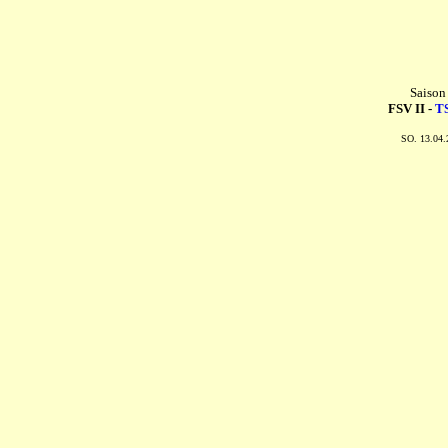
Saison
FSV II -
TS
SO. 13.04.