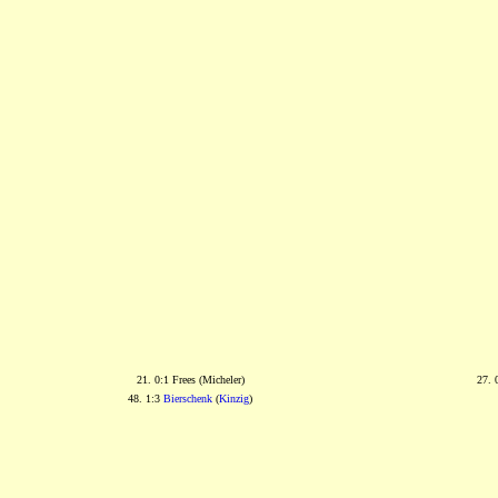
21. 0:1 Frees (Micheler)
27. 
48. 1:3
Bierschenk
(
Kinzig
)