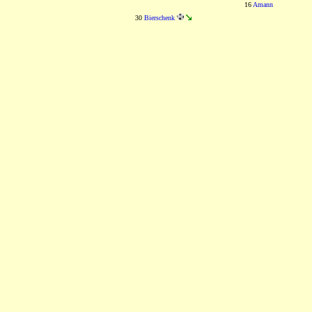
16
Amann
30
Bierschenk