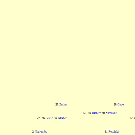
23
Zuther
28
Gauer
58. 19
Richter
für
Yamasaki
72. 26
Pestić
für
Gleiber
72.
2
Nadjombe
41
Potulski