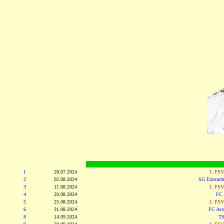
1
28.07.2024
1. FSV
2
02.08.2024
SG Eintracht
3
11.08.2024
1. FSV
4
20.08.2024
FC 
5
25.08.2024
1. FSV
6
31.08.2024
FC Asto
8
14.09.2024
TS