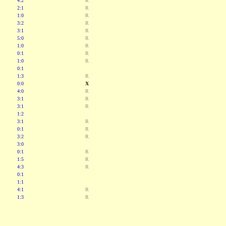
4:2
R
2:1
R
1:0
R
3:2
R
3:1
R
5:0
R
1:0
R
0:1
R
1:0
R
0:1
1:3
R
0:0
X
4:0
R
3:1
R
3:1
R
1:2
3:1
R
0:1
R
3:2
R
3:0
0:1
R
1:5
R
4:3
R
0:1
1:1
4:1
R
1:3
R