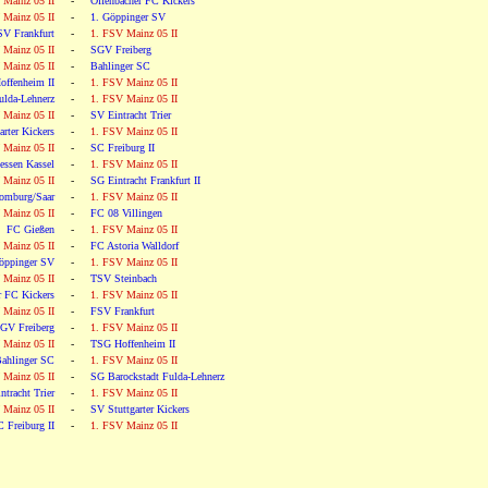
 Mainz 05 II
-
Offenbacher FC Kickers
 Mainz 05 II
-
1. Göppinger SV
SV Frankfurt
-
1. FSV Mainz 05 II
 Mainz 05 II
-
SGV Freiberg
 Mainz 05 II
-
Bahlinger SC
ffenheim II
-
1. FSV Mainz 05 II
ulda-Lehnerz
-
1. FSV Mainz 05 II
 Mainz 05 II
-
SV Eintracht Trier
arter Kickers
-
1. FSV Mainz 05 II
 Mainz 05 II
-
SC Freiburg II
ssen Kassel
-
1. FSV Mainz 05 II
 Mainz 05 II
-
SG Eintracht Frankfurt II
omburg/Saar
-
1. FSV Mainz 05 II
 Mainz 05 II
-
FC 08 Villingen
FC Gießen
-
1. FSV Mainz 05 II
 Mainz 05 II
-
FC Astoria Walldorf
öppinger SV
-
1. FSV Mainz 05 II
 Mainz 05 II
-
TSV Steinbach
r FC Kickers
-
1. FSV Mainz 05 II
 Mainz 05 II
-
FSV Frankfurt
GV Freiberg
-
1. FSV Mainz 05 II
 Mainz 05 II
-
TSG Hoffenheim II
ahlinger SC
-
1. FSV Mainz 05 II
 Mainz 05 II
-
SG Barockstadt Fulda-Lehnerz
ntracht Trier
-
1. FSV Mainz 05 II
 Mainz 05 II
-
SV Stuttgarter Kickers
 Freiburg II
-
1. FSV Mainz 05 II