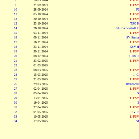
9
20.09.2024
1. FSV
7
24.09.2024
1. FSV
10
28.09.2024
F
11
05.10.2024
1. FSV
13
20.10.2024
1. FSV
12
23.10.2024
TSG Ho
14
26.10.2024
SG Barockstadt F
15
03.11.2024
1. FSV
16
09.11.2024
SV Stuttg
17
16.11.2024
1. FSV
18
23.11.2024
KSV He
19
30.11.2024
1. FSV
20
08.12.2024
FC 08 H
21
23.02.2025
1. FSV
22
01.03.2025
23
08.03.2025
1. FSV
24
15.03.2025
1. G
25
21.03.2025
1. FSV
26
29.03.2025
Offenbache
27
02.04.2025
1. FSV
28
05.04.2025
S
29
13.04.2025
1. FSV
30
19.04.2025
B
31
27.04.2025
1. FSV
32
04.05.2025
SV Ei
33
10.05.2025
1. FSV
34
17.05.2025
SC