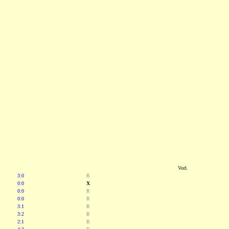
Vorl.
3:0
R
0:0
X
0:0
R
0:0
R
3:1
R
3:2
R
2:1
R