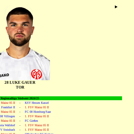
28 LUKE GAUER
TOR
Regionalliga Südwest 2024/25
 Mainz 05 II
-
KSV Hessen Kassel
 Frankfurt II
-
1. FSV Mainz 05 II
 Mainz 05 II
-
FC 08 Homburg/Saar
08 Villingen
-
1. FSV Mainz 05 II
 Mainz 05 II
-
FC Gießen
ria Walldorf
-
1. FSV Mainz 05 II
V Steinbach
-
1. FSV Mainz 05 II