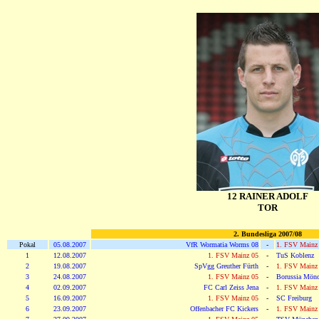
12 RAINER ADOLF
TOR
2. Bundesliga 2007/08
Pokal
05.08.2007
VfR Wormatia Worms 08
-
1. FSV Mainz
1
12.08.2007
1. FSV Mainz 05
-
TuS Koblenz
2
19.08.2007
SpVgg Greuther Fürth
-
1. FSV Mainz
3
24.08.2007
1. FSV Mainz 05
-
Borussia Mönc
4
02.09.2007
FC Carl Zeiss Jena
-
1. FSV Mainz
5
16.09.2007
1. FSV Mainz 05
-
SC Freiburg
6
23.09.2007
Offenbacher FC Kickers
-
1. FSV Mainz