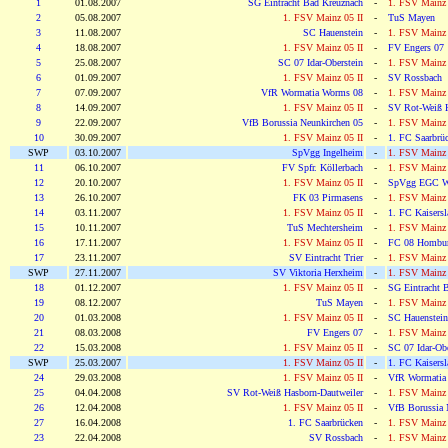
1
01.08.2007
SG Eintracht Bad Kreuznach
-
1. FSV Mainz 
2
05.08.2007
1. FSV Mainz 05 II
-
TuS Mayen
3
11.08.2007
SC Hauenstein
-
1. FSV Mainz 
4
18.08.2007
1. FSV Mainz 05 II
-
FV Engers 07
5
25.08.2007
SC 07 Idar-Oberstein
-
1. FSV Mainz 
6
01.09.2007
1. FSV Mainz 05 II
-
SV Rossbach
7
07.09.2007
VfR Wormatia Worms 08
-
1. FSV Mainz 
8
14.09.2007
1. FSV Mainz 05 II
-
SV Rot-Weiß H
9
22.09.2007
VfB Borussia Neunkirchen 05
-
1. FSV Mainz 
10
30.09.2007
1. FSV Mainz 05 II
-
1. FC Saarbrü
SWP
03.10.2007
SpVgg Ingelheim
-
1. FSV Mainz 
11
06.10.2007
FV Spfr. Köllerbach
-
1. FSV Mainz 
12
20.10.2007
1. FSV Mainz 05 II
-
SpVgg EGC W
13
26.10.2007
FK 03 Pirmasens
-
1. FSV Mainz 
14
03.11.2007
1. FSV Mainz 05 II
-
1. FC Kaisersla
15
10.11.2007
TuS Mechtersheim
-
1. FSV Mainz 
16
17.11.2007
1. FSV Mainz 05 II
-
FC 08 Hombur
17
23.11.2007
SV Eintracht Trier
-
1. FSV Mainz 
SWP
27.11.2007
SV Viktoria Herxheim
-
1. FSV Mainz 
18
01.12.2007
1. FSV Mainz 05 II
-
SG Eintracht 
19
08.12.2007
TuS Mayen
-
1. FSV Mainz 
20
01.03.2008
1. FSV Mainz 05 II
-
SC Hauenstein
21
08.03.2008
FV Engers 07
-
1. FSV Mainz 
22
15.03.2008
1. FSV Mainz 05 II
-
SC 07 Idar-Obe
SWP
25.03.2007
1. FSV Mainz 05 II
-
1. FC Kaisersla
24
29.03.2008
1. FSV Mainz 05 II
-
VfR Wormatia
25
04.04.2008
SV Rot-Weiß Hasborn-Dautweiler
-
1. FSV Mainz 
26
12.04.2008
1. FSV Mainz 05 II
-
VfB Borussia 
27
16.04.2008
1. FC Saarbrücken
-
1. FSV Mainz 
23
22.04.2008
SV Rossbach
-
1. FSV Mainz 