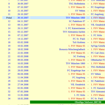
7
27.09.2007
1. FSV Mainz 05
-
TSV München
8
30.09.2007
TSG Hoffenheim
-
1. FSV Mainz
9
07.10.2007
1. FSV Mainz 05
-
FC Erzgebirge
10
21.10.2007
SV Wehen
-
1. FSV Mainz
11
26.10.2007
1. FSV Mainz 05
-
FC Augsburg
Pokal
30.10.2007
TSV München 1860
-
1. FSV Mainz
12
04.11.2007
SC Paderborn 07
-
1. FSV Mainz
13
09.11.2007
1. FSV Mainz 05
-
VfL Osnabrüc
14
26.11.2007
1. FC Kaiserslautern
-
1. FSV Mainz
15
03.12.2007
TSV Alemannia Aachen
-
1. FSV Mainz
16
07.12.2007
1. FSV Mainz 05
-
1. FC Köln
17
14.12.2007
FC St. Pauli
-
1. FSV Mainz
18
03.02.2008
TuS Koblenz
-
1. FSV Mainz
19
10.02.2008
1. FSV Mainz 05
-
SpVgg Greuthe
20
18.02.2008
Borussia Mönchengladbach
-
1. FSV Mainz
21
22.02.2008
1. FSV Mainz 05
-
FC Carl Zeiss 
22
03.03.2008
SC Freiburg
-
1. FSV Mainz
23
09.03.2008
1. FSV Mainz 05
-
Offenbacher F
24
16.03.2008
TSV München 1860
-
1. FSV Mainz
25
23.03.2008
1. FSV Mainz 05
-
TSG Hoffenhe
26
28.03.2008
FC Erzgebirge Aue
-
1. FSV Mainz
27
06.04.2008
1. FSV Mainz 05
-
SV Wehen
28
11.04.2008
FC Augsburg
-
1. FSV Mainz
29
15.04.2008
1. FSV Mainz 05
-
SC Paderborn 
30
27.04.2008
VfL Osnabrück
-
1. FSV Mainz
31
02.05.2008
1. FSV Mainz 05
-
1. FC Kaisersl
32
07.05.2008
1. FSV Mainz 05
-
TSV Alemanni
33
11.05.2008
1. FC Köln
-
1. FSV Mainz
34
18.05.2008
1. FSV Mainz 05
-
FC St. Pauli
Oberliga Südwest 2007/08