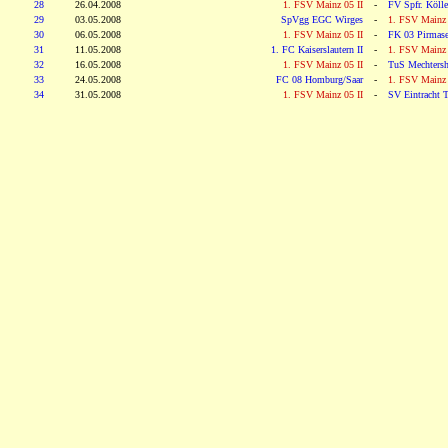
28
26.04.2008
1. FSV Mainz 05 II
-
FV Spfr. Kölle
29
03.05.2008
SpVgg EGC Wirges
-
1. FSV Mainz 
30
06.05.2008
1. FSV Mainz 05 II
-
FK 03 Pirmas
31
11.05.2008
1. FC Kaiserslautern II
-
1. FSV Mainz 
32
16.05.2008
1. FSV Mainz 05 II
-
TuS Mechters
33
24.05.2008
FC 08 Homburg/Saar
-
1. FSV Mainz 
34
31.05.2008
1. FSV Mainz 05 II
-
SV Eintracht T