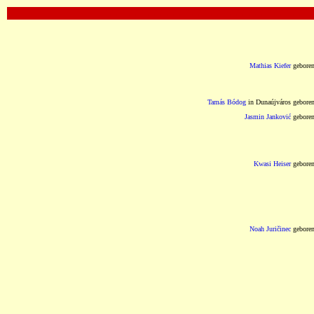
OOOOOOOOOOOOOOOOOOOOOOOOOOOOOOOOO
Mathias Kiefer
gebore
Tamás Bódog
in Dunaújváros gebore
Jasmin Janković
gebore
Kwasi Heiser
gebore
Noah Juričinec
gebore