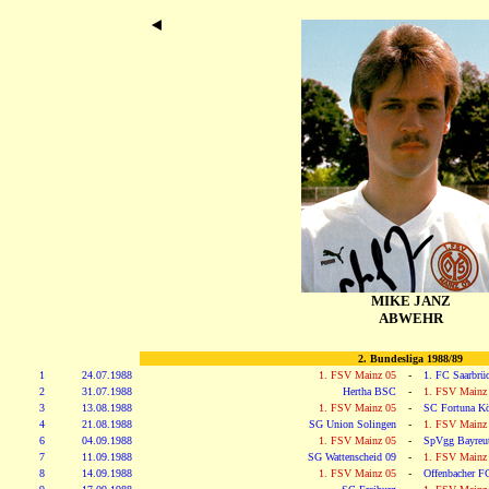
MIKE JANZ
ABWEHR
2. Bundesliga 1988/89
1
24.07.1988
1. FSV Mainz 05
-
1. FC Saarbrü
2
31.07.1988
Hertha BSC
-
1. FSV Mainz
3
13.08.1988
1. FSV Mainz 05
-
SC Fortuna K
4
21.08.1988
SG Union Solingen
-
1. FSV Mainz
6
04.09.1988
1. FSV Mainz 05
-
SpVgg Bayreu
7
11.09.1988
SG Wattenscheid 09
-
1. FSV Mainz
8
14.09.1988
1. FSV Mainz 05
-
Offenbacher F