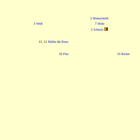
5
Hönnscheidt
3
Weiß
7
Mohr
2
Schmitt
13. 12
Müller
für
Reiss
16
Petz
13
Becker