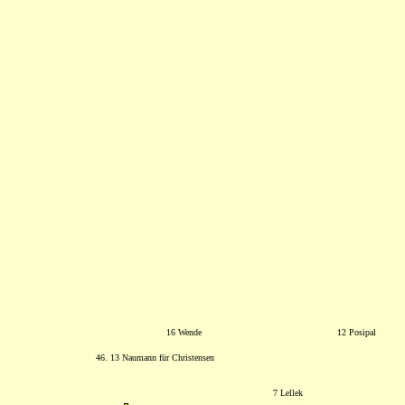
16 Wende
12 Posipal
46. 13 Naumann für Christensen
7 Lellek