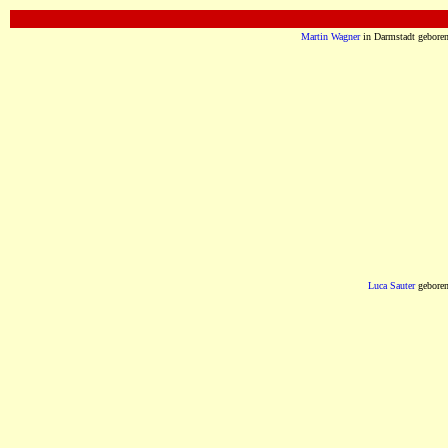
OOOOOOOOOOOOOOOOOOOOOOOOOOOOOOO
Martin Wagner
in Darmstadt gebore
Luca Sauter
gebore