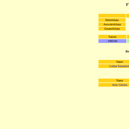
F
Heimbilanz
Auswärtsbilanz
Gesamtbilanz
Saison
1983/84
Be
Name
Lothar Emmeric
Name
Arno Glesius