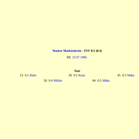
Wacker Marktredwitz
- FSV 0:5 (0:3)
MI.
23.07.1986
.
Tore
13. 0:1
Balte
28. 0:2
Kunz
45. 0:3
Mähn
50. 0:4
Müller
84. 0:5
Mähn