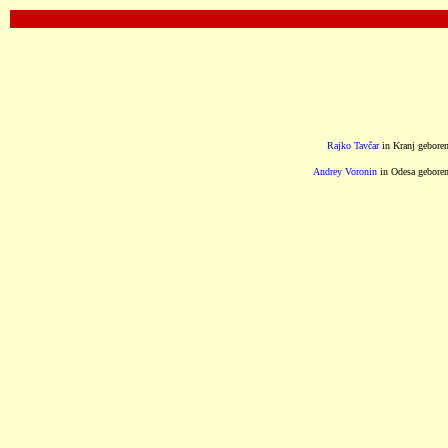
OOOOOOOOOOOOOOOOOOOOOOOOOOOOOOO
Rajko Tavčar
in Kranj gebore
Andrey Voronin
in Odesa gebore