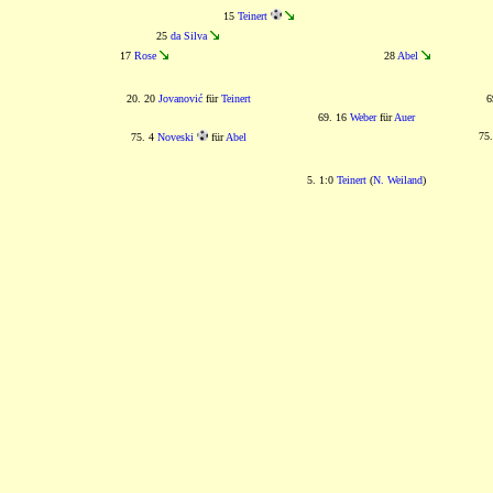
15
Teinert
25
da Silva
17
Rose
28
Abel
20. 20
Jovanović
für
Teinert
6
69. 16
Weber
für
Auer
75
75. 4
Noveski
für
Abel
5. 1:0
Teinert
(
N. Weiland
)