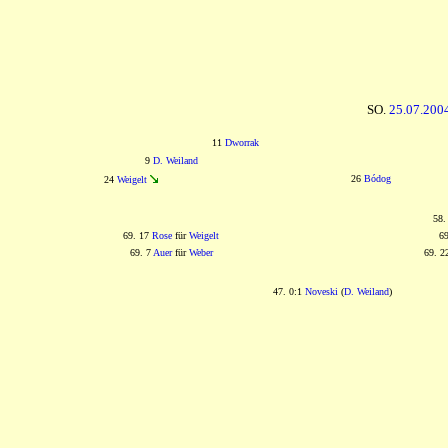
SO.
25.07.200
11
Dworrak
9
D. Weiland
26
Bódog
24
Weigelt
58.
69. 17
Rose
für
Weigelt
6
69. 7
Auer
für
Weber
69. 
47. 0:1
Noveski
(
D. Weiland
)