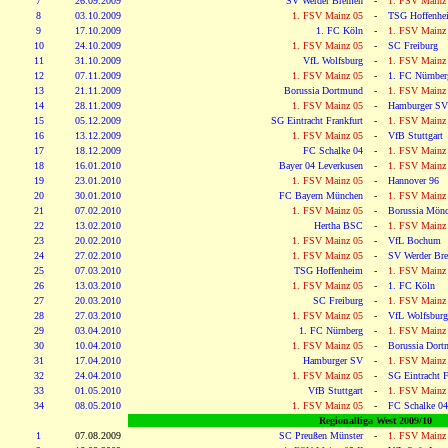
7
26.09.2009
SV Werder Bremen
-
1. FSV Mainz
8
03.10.2009
1. FSV Mainz 05
-
TSG Hoffenhe
9
17.10.2009
1. FC Köln
-
1. FSV Mainz
10
24.10.2009
1. FSV Mainz 05
-
SC Freiburg
11
31.10.2009
VfL Wolfsburg
-
1. FSV Mainz
12
07.11.2009
1. FSV Mainz 05
-
1. FC Nürnber
13
21.11.2009
Borussia Dortmund
-
1. FSV Mainz
14
28.11.2009
1. FSV Mainz 05
-
Hamburger SV
15
05.12.2009
SG Eintracht Frankfurt
-
1. FSV Mainz
16
13.12.2009
1. FSV Mainz 05
-
VfB Stuttgart
17
18.12.2009
FC Schalke 04
-
1. FSV Mainz
18
16.01.2010
Bayer 04 Leverkusen
-
1. FSV Mainz
19
23.01.2010
1. FSV Mainz 05
-
Hannover 96
20
30.01.2010
FC Bayern München
-
1. FSV Mainz
21
07.02.2010
1. FSV Mainz 05
-
Borussia Mönc
22
13.02.2010
Hertha BSC
-
1. FSV Mainz
23
20.02.2010
1. FSV Mainz 05
-
VfL Bochum
24
27.02.2010
1. FSV Mainz 05
-
SV Werder Br
25
07.03.2010
TSG Hoffenheim
-
1. FSV Mainz
26
13.03.2010
1. FSV Mainz 05
-
1. FC Köln
27
20.03.2010
SC Freiburg
-
1. FSV Mainz
28
27.03.2010
1. FSV Mainz 05
-
VfL Wolfsburg
29
03.04.2010
1. FC Nürnberg
-
1. FSV Mainz
30
10.04.2010
1. FSV Mainz 05
-
Borussia Dor
31
17.04.2010
Hamburger SV
-
1. FSV Mainz
32
24.04.2010
1. FSV Mainz 05
-
SG Eintracht F
33
01.05.2010
VfB Stuttgart
-
1. FSV Mainz
34
08.05.2010
1. FSV Mainz 05
-
FC Schalke 04
Regionalliga West 2009/10
1
07.08.2009
SC Preußen Münster
-
1. FSV Mainz 