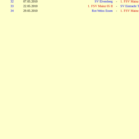
32
07.05.2010
SV Elversberg
-
1. FSV Mainz 
33
22.05.2010
1. FSV Mainz 05 II
-
SV Eintracht T
34
29.05.2010
Rot-Weiss Essen
-
1. FSV Mainz 