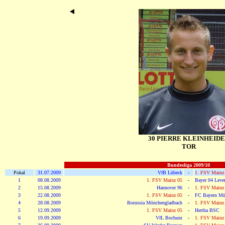
30 PIERRE KLEINHEID
TOR
Bundesliga 2009/10
Pokal
31.07.2009
VfB Lübeck
-
1. FSV Mainz
1
08.08.2009
1. FSV Mainz 05
-
Bayer 04 Leve
2
15.08.2009
Hannover 96
-
1. FSV Mainz
3
22.08.2009
1. FSV Mainz 05
-
FC Bayern Mü
4
28.08.2009
Borussia Mönchengladbach
-
1. FSV Mainz
5
12.09.2009
1. FSV Mainz 05
-
Hertha BSC
6
19.09.2009
VfL Bochum
-
1. FSV Mainz