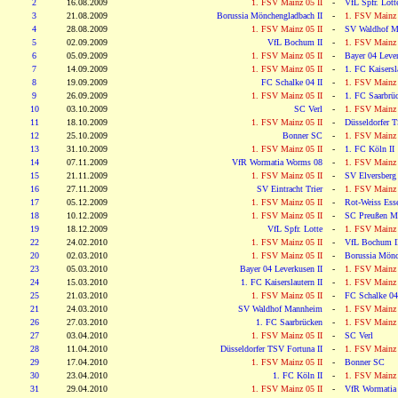
2
16.08.2009
1. FSV Mainz 05 II
-
VfL Spfr. Lott
3
21.08.2009
Borussia Mönchengladbach II
-
1. FSV Mainz 
4
28.08.2009
1. FSV Mainz 05 II
-
SV Waldhof M
5
02.09.2009
VfL Bochum II
-
1. FSV Mainz 
6
05.09.2009
1. FSV Mainz 05 II
-
Bayer 04 Lever
7
14.09.2009
1. FSV Mainz 05 II
-
1. FC Kaisersla
8
19.09.2009
FC Schalke 04 II
-
1. FSV Mainz 
9
26.09.2009
1. FSV Mainz 05 II
-
1. FC Saarbrü
10
03.10.2009
SC Verl
-
1. FSV Mainz 
11
18.10.2009
1. FSV Mainz 05 II
-
Düsseldorfer T
12
25.10.2009
Bonner SC
-
1. FSV Mainz 
13
31.10.2009
1. FSV Mainz 05 II
-
1. FC Köln II
14
07.11.2009
VfR Wormatia Worms 08
-
1. FSV Mainz 
15
21.11.2009
1. FSV Mainz 05 II
-
SV Elversberg
16
27.11.2009
SV Eintracht Trier
-
1. FSV Mainz 
17
05.12.2009
1. FSV Mainz 05 II
-
Rot-Weiss Ess
18
10.12.2009
1. FSV Mainz 05 II
-
SC Preußen M
19
18.12.2009
VfL Spfr. Lotte
-
1. FSV Mainz 
22
24.02.2010
1. FSV Mainz 05 II
-
VfL Bochum I
20
02.03.2010
1. FSV Mainz 05 II
-
Borussia Mönc
23
05.03.2010
Bayer 04 Leverkusen II
-
1. FSV Mainz 
24
15.03.2010
1. FC Kaiserslautern II
-
1. FSV Mainz 
25
21.03.2010
1. FSV Mainz 05 II
-
FC Schalke 04
21
24.03.2010
SV Waldhof Mannheim
-
1. FSV Mainz 
26
27.03.2010
1. FC Saarbrücken
-
1. FSV Mainz 
27
03.04.2010
1. FSV Mainz 05 II
-
SC Verl
28
11.04.2010
Düsseldorfer TSV Fortuna II
-
1. FSV Mainz 
29
17.04.2010
1. FSV Mainz 05 II
-
Bonner SC
30
23.04.2010
1. FC Köln II
-
1. FSV Mainz 
31
29.04.2010
1. FSV Mainz 05 II
-
VfR Wormatia