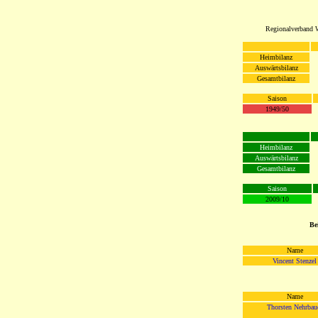
Regionalverband W
Heimbilanz
Auswärtsbilanz
Gesamtbilanz
Saison
1949/50
Heimbilanz
Auswärtsbilanz
Gesamtbilanz
Saison
2009/10
Be
Name
Vincent Stenzel
Name
Thorsten Nehrbau