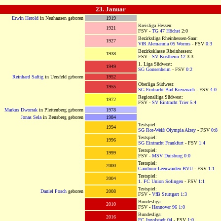
OOOOOOOOOOOOOOOOOOOOOO
23. Januar
OOOOOOOOOOOOOOOOOOOOO
Erwin Herold
in Neuhausen geboren
1919
Kreisliga Hessen:
1921
FSV -
TG 47 Höchst
2:0
Bezirksliga Rheinhessen-Saar:
1927
VfR Alemannia 05 Worms
- FSV
0:3
Bezirksklasse Rheinhessen:
1938
FSV -
SV Kostheim 12
3:3
1. Liga Südwest:
1949
SG Gonsenheim
- FSV
0:2
Reinhard Saftig
in Uersfeld geboren
1952
Oberliga Südwest:
1955
SG Eintracht Bad Kreuznach
- FSV
4:0
Regionalliga Südwest:
1972
FSV -
SV Eintracht Trier
5:4
Markus Dworrak
in Plettenberg geboren
1978
Jonas Sela
in Bensberg geboren
1984
Testspiel:
1994
SG Rot-Weiß Olympia Alzey
- FSV
0:8
Testspiel:
1996
SG Eintracht Frankfurt
- FSV
1:4
Testspiel:
1999
FSV -
MSV Duisburg
0:0
Testspiel:
2000
Cambuur-Leeuwarden BVU
- FSV
1:1
Testspiel:
2004
1. FC Union Solingen
- FSV
1:1
Testspiel:
Daniel Posch
geboren
2008
FSV -
VfB Stuttgart
1:3
Bundesliga:
2010
FSV -
Hannover 96
1:0
Bundesliga:
2016
FC Ingolstadt 04
- FSV
1:0