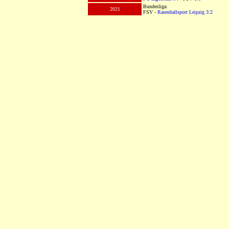
Bundesliga:
2021
FSV -
Rasenballsport Leipzig
3:2