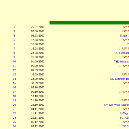
1
26.07.2000
1. FSV M
3
02.08.2000
1. FSV M
4
06.08.2000
Binger 
5
12.08.2000
1. FSV M
6
16.08.2000
F
7
19.08.2000
1. FSV M
8
23.08.2000
FC Germania
9
26.08.2000
1. FSV M
10
01.09.2000
VfR Wormat
11
06.09.2000
1. FSV M
12
09.09.2000
13
16.09.2000
1. FSV M
14
23.09.2000
SG Eintracht B
15
30.09.2000
1. FSV M
16
03.10.2000
17
06.10.2000
1. FSV M
18
13.10.2000
19
21.10.2000
1. FSV M
20
28.10.2000
SV Rot-Weiß Hasbor
21
04.11.2000
1. FSV M
22
11.11.2000
SpVgg 
24
25.11.2000
SC Halb
25
05.12.2000
1. FSV M
26
09.12.2000
1. FC Sa