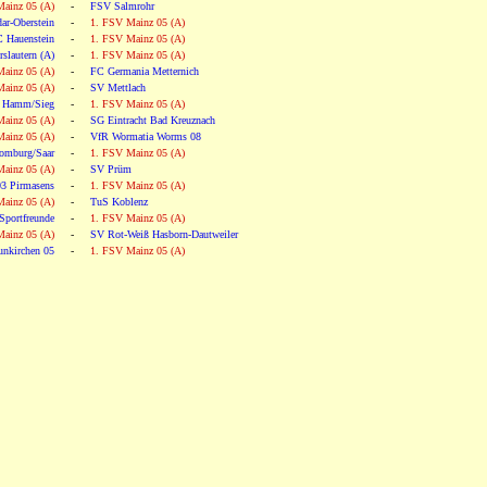
ainz 05 (A)
-
FSV Salmrohr
ar-Oberstein
-
1. FSV Mainz 05 (A)
 Hauenstein
-
1. FSV Mainz 05 (A)
rslautern (A)
-
1. FSV Mainz 05 (A)
ainz 05 (A)
-
FC Germania Metternich
ainz 05 (A)
-
SV Mettlach
 Hamm/Sieg
-
1. FSV Mainz 05 (A)
ainz 05 (A)
-
SG Eintracht Bad Kreuznach
ainz 05 (A)
-
VfR Wormatia Worms 08
omburg/Saar
-
1. FSV Mainz 05 (A)
ainz 05 (A)
-
SV Prüm
3 Pirmasens
-
1. FSV Mainz 05 (A)
ainz 05 (A)
-
TuS Koblenz
 Sportfreunde
-
1. FSV Mainz 05 (A)
ainz 05 (A)
-
SV Rot-Weiß Hasborn-Dautweiler
unkirchen 05
-
1. FSV Mainz 05 (A)