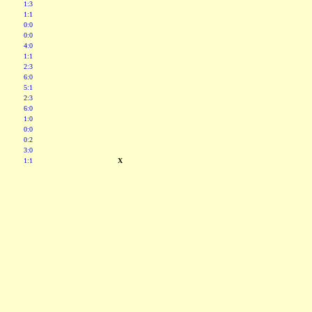
1:3
1:1
0:0
0:0
4:0
1:1
2:3
6:0
5:1
2:3
6:0
1:0
0:0
0:2
3:0
1:1
X