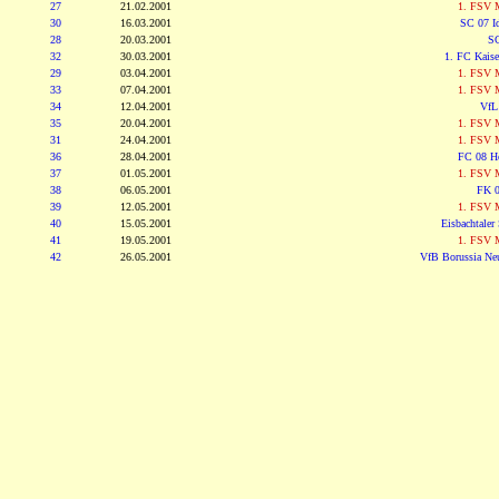
27
21.02.2001
1. FSV M
30
16.03.2001
SC 07 Id
28
20.03.2001
SC
32
30.03.2001
1. FC Kaise
29
03.04.2001
1. FSV M
33
07.04.2001
1. FSV M
34
12.04.2001
VfL
35
20.04.2001
1. FSV M
31
24.04.2001
1. FSV M
36
28.04.2001
FC 08 H
37
01.05.2001
1. FSV M
38
06.05.2001
FK 0
39
12.05.2001
1. FSV M
40
15.05.2001
Eisbachtaler
41
19.05.2001
1. FSV M
42
26.05.2001
VfB Borussia Ne