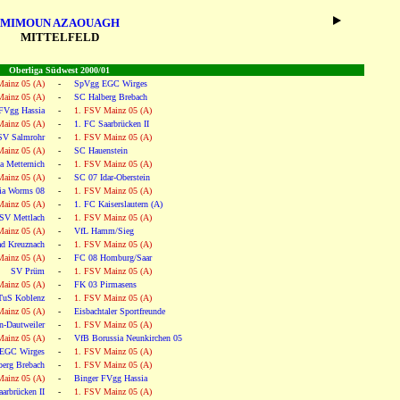
MIMOUN AZAOUAGH
MITTELFELD
Oberliga Südwest 2000/01
ainz 05 (A)
-
SpVgg EGC Wirges
ainz 05 (A)
-
SC Halberg Brebach
FVgg Hassia
-
1. FSV Mainz 05 (A)
ainz 05 (A)
-
1. FC Saarbrücken II
SV Salmrohr
-
1. FSV Mainz 05 (A)
ainz 05 (A)
-
SC Hauenstein
 Metternich
-
1. FSV Mainz 05 (A)
ainz 05 (A)
-
SC 07 Idar-Oberstein
ia Worms 08
-
1. FSV Mainz 05 (A)
ainz 05 (A)
-
1. FC Kaiserslautern (A)
SV Mettlach
-
1. FSV Mainz 05 (A)
ainz 05 (A)
-
VfL Hamm/Sieg
ad Kreuznach
-
1. FSV Mainz 05 (A)
ainz 05 (A)
-
FC 08 Homburg/Saar
SV Prüm
-
1. FSV Mainz 05 (A)
ainz 05 (A)
-
FK 03 Pirmasens
TuS Koblenz
-
1. FSV Mainz 05 (A)
ainz 05 (A)
-
Eisbachtaler Sportfreunde
n-Dautweiler
-
1. FSV Mainz 05 (A)
ainz 05 (A)
-
VfB Borussia Neunkirchen 05
EGC Wirges
-
1. FSV Mainz 05 (A)
erg Brebach
-
1. FSV Mainz 05 (A)
ainz 05 (A)
-
Binger FVgg Hassia
arbrücken II
-
1. FSV Mainz 05 (A)