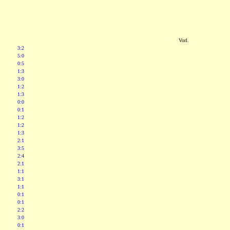
Vorl.
3:2
5:0
0:5
1:3
3:0
1:2
1:3
0:0
0:1
1:2
1:2
1:3
2:1
3:5
2:4
2:1
1:1
3:1
1:1
0:1
0:1
2:2
3:0
0:1