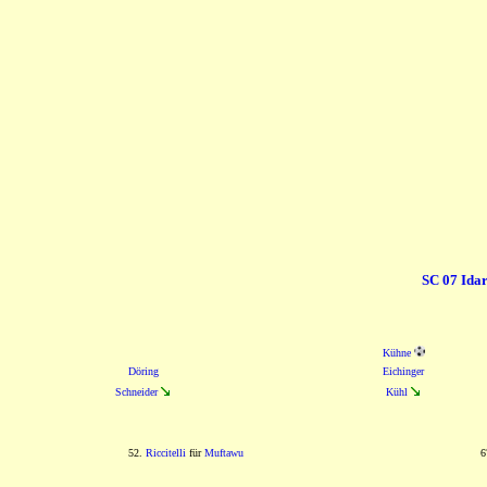
SC 07 Idar
Kühne
Döring
Eichinger
Schneider
Kühl
52.
Riccitelli
für
Muftawu
6