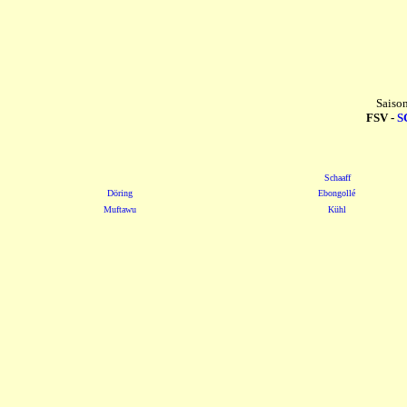
Saiso
FSV -
S
Schaaff
Döring
Ebongollé
Muftawu
Kühl