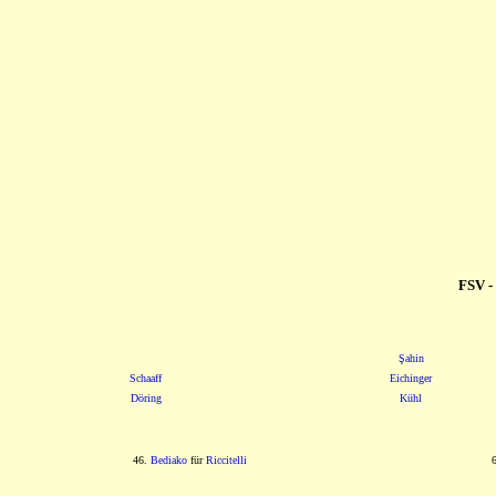
FSV -
Şahin
Schaaff
Eichinger
Döring
Kühl
46.
Bediako
für
Riccitelli