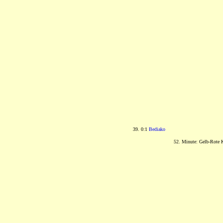
39. 0:1
Bediako
52. Minute: Gelb-Rote 