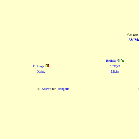
Saison
SV Me
Bediako
Steffgen
Eichinger
Döring
Miehe
46.
Schaaff
für
Ebongollé