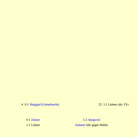
4. 0:1
Marggraf
(
Lieberknecht
)
23. 1:1 Liebers (dir. FS)
0:1
Ziemer
1:2
Akrapović
1:1 Liebers
Kuhnert
hält gegen Müller