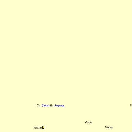
52.
Çakıcı
für
Sarpong
8
Münn
Walper
Müller