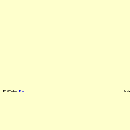
FSV-Trainer:
Franz
Schie