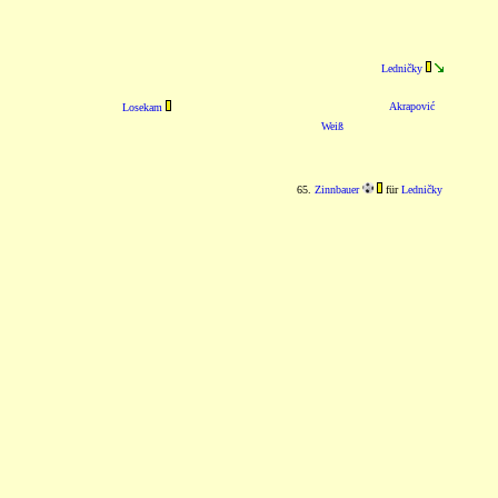
Ledničky
Akrapović
Losekam
Weiß
65.
Zinnbauer
für
Ledničky