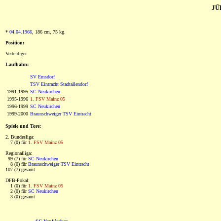
JÜ
*
04.04.1966
, 186 cm, 75 kg.
Position:
Verteidiger
Laufbahn:
SV Emsdorf
TSV Eintracht Stadtallendorf
1991-1995
SC Neukirchen
1995-1996
1. FSV Mainz 05
1996-1999
SC Neukirchen
1999-2000
Braunschweiger TSV Eintracht
Spiele und Tore:
2. Bundesliga:
00
7 (0) für
1. FSV Mainz 05
Regionalliga:
0
99 (7) für
SC Neukirchen
00
8 (0) für
Braunschweiger TSV Eintracht
107 (7) gesamt
DFB-Pokal:
00
1 (0) für
1. FSV Mainz 05
00
2 (0) für
SC Neukirchen
00
3 (0) gesamt