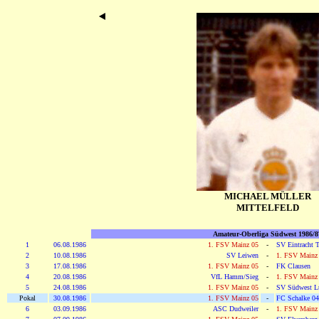
MICHAEL MÜLLER
MITTELFELD
Amateur-Oberliga Südwest 1986/8
1
06.08.1986
1. FSV Mainz 05
-
SV Eintracht T
2
10.08.1986
SV Leiwen
-
1. FSV Mainz
3
17.08.1986
1. FSV Mainz 05
-
FK Clausen
4
20.08.1986
VfL Hamm/Sieg
-
1. FSV Mainz
5
24.08.1986
1. FSV Mainz 05
-
SV Südwest L
Pokal
30.08.1986
1. FSV Mainz 05
-
FC Schalke 04
6
03.09.1986
ASC Dudweiler
-
1. FSV Mainz