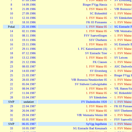
7
07.09.1986
1. FSV Mainz 05
-
SV Elversberg
8
14.09.1986
Binger FVgg Hassia
-
1. FSV Mainz
9
21.09.1986
1. FSV Mainz 05
-
VfB Borussia 
10
27.09.1986
SC Birkenfeld
-
1. FSV Mainz
11
12.10.1986
1. FSV Mainz 05
-
SV Edenkoben
12
18.10.1986
FK 03 Pirmasens
-
1. FSV Mainz
Pokal
25.10.1986
1. FSV Mainz 05
-
SG Eintracht F
14
02.11.1986
1. FSV Mainz 05
-
VfR Wormatia
15
08.11.1986
FSV Saarwellingen
-
1. FSV Mainz
13
19.11.1986
SSV Überherrn
-
1. FSV Mainz
16
23.11.1986
1. FSV Mainz 05
-
SG Eintracht 
17
29.11.1986
1. FC Kaiserslautern (A)
-
1. FSV Mainz
18
07.12.1986
SV Eintracht Trier
-
1. FSV Mainz
19
13.12.1986
1. FSV Mainz 05
-
SV Leiwen
20
21.12.1986
FK Clausen
-
1. FSV Mainz
23
08.03.1987
1. FSV Mainz 05
-
ASC Dudweile
24
14.03.1987
SV Elversberg
-
1. FSV Mainz
25
21.03.1987
1. FSV Mainz 05
-
Binger FVgg H
26
28.03.1987
VfB Borussia Neunkirchen 05
-
1. FSV Mainz
22
05.04.1987
SV Südwest Ludwigshafen
-
1. FSV Mainz
21
08.04.1987
1. FSV Mainz 05
-
VfL Hamm/Si
27
11.04.1987
1. FSV Mainz 05
-
SC Birkenfeld
28
15.04.1987
SV Edenkoben
-
1. FSV Mainz
SWP
undatiert
FV Dudenhofen 1920
-
1. FSV Mainz
29
22.04.1987
1. FSV Mainz 05
-
FK 03 Pirmas
30
26.04.1987
1. FSV Mainz 05
-
SSV Überherr
31
29.04.1987
VfR Wormatia Worms 08
-
1. FSV Mainz
32
03.05.1987
1. FSV Mainz 05
-
FSV Saarwelli
SWP
06.05.1987
SpVgg Ingelheim
-
1. FSV Mainz
33
10.05.1987
SG Eintracht Bad Kreuznach
-
1. FSV Mainz