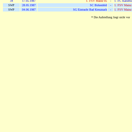
34
17.05.1987
1. FSV Mainz 05
-
1. FC Kaisersl
SWP
28.05.1987
SC Birkenfeld
-
1. FSV Mainz
SWP
04.06.1987
SG Eintracht Bad Kreuznach
-
1. FSV Mainz
* Die Aufstellung liegt nicht vor