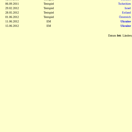
06.09.2011
Testspiel
Tschechien
29.02.2012
Testspiel
Israel
28.05.2012
Testspiel
Estland
01.06.2012
Testspiel
Österreich
11.06.2012
EM
Ukraine
15.06.2012
EM
Ukraine
Datum
fett
: Länders