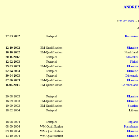
ANDRE
*
21.07.1979
in 
A
27.03.2002
Testspiel
Rumänien
12.10.2002
EM-Qualifikation
Ukraine
16.10.2002
EM-Qualifikation
Nordirland
20.11.2002
Testspiel
Slowakei
12.02.2003
Testspiel
Türkei
29.03.2003
EM-Qualifikation
Ukraine
02.04.2003
Testspiel
Ukraine
30.04.2003
Testspiel
Dänemark
07.06.2003
EM-Qualifikation
Ukraine
11.06.2003
EM-Qualifikation
Griechenland
20.08.2003
Testspiel
Ukraine
16.09.2003
EM-Qualifikation
Ukraine
10.09.2003
EM-Qualifikation
Spanien
18.02.2004
Testspiel
Libyen
18.08.2004
Testspiel
England
08.09.2004
WM-Qualifikation
Kasachstan
09.10.2004
WM-Qualifikation
Ukraine
13.10.2004
WM-Qualifikation
Ukraine