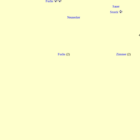
Fuchs
Sauer
Storck
Neunecker
Fuchs
(2)
Zimmer
(2)