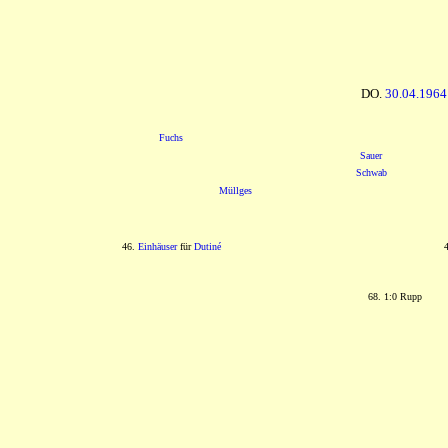
DO.
30.04.1964
Fuchs
Sauer
Schwab
Müllges
46.
Einhäuser
für
Dutiné
68. 1:0 Rupp