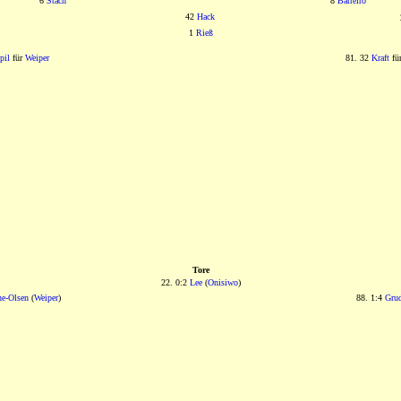
6
Stach
8
Barreiro
42
Hack
1
Rieß
pil
für
Weiper
81. 32
Kraft
fü
Tore
22. 0:2
Lee
(
Onisiwo
)
e-Olsen
(
Weiper
)
88. 1:4
Gru