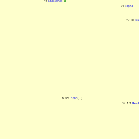
45
Mamutović
24
Papela
72. 34
Ru
8. 0:1
Kohr
( - )
55. 1:3
Hanch