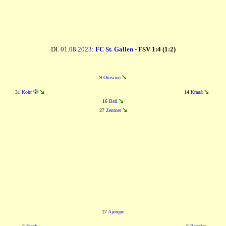
DI.
01.08.2023
:
FC St. Gallen
- FSV 1:4 (1:2)
9
Onisiwo
31
Kohr
14
Krauß
16
Bell
27
Zentner
17
Ajorque