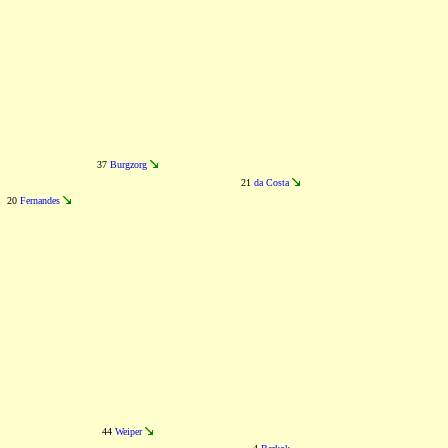
37
Burgzorg
21
da Costa
20
Fernandes
44
Weiper