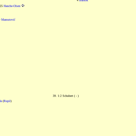
4
Barkok
25
Hanche-Olsen
r
Mamutović
39. 1:2 Schubert ( - )
da
(
Rupil
)