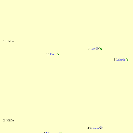
1. Hälfte:
7
Lee
19
Caci
5
Leitsch
2. Hälfte:
43
Gruda