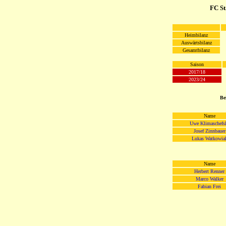
FC S
Heimbilanz
Auswärtsbilanz
Gesamtbilanz
Saison
2017/18
2023/24
Be
Name
Uwe Klimaschefs
Josef Zinnbauer
Lukas Watkowia
Name
Herbert Renner
Marco Walker
Fabian Frei