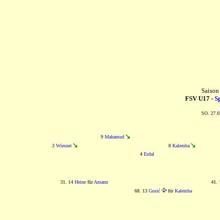
Saison
FSV U17 -
S
SO. 27.0
9
Mahamud
3
Wiesnet
8
Kalemba
4
Erdal
31. 14
Heine
für
Amann
41.
68. 13
Gusić
für
Kalemba