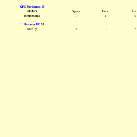
KFC Uerdingen 05
2024/25
Spiele
Einw.
Aus
Regionalliga
1
1
0
1. Hanauer FC 93
Oberliga
4
3
2