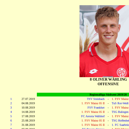
8 OLIVER WÄHLING
OFFENSIVE
Regionalliga Südwest 2019/20
1
27.07.2019
TSV Steinbach
-
1. FSV Mainz 
2
04.08.2019
1. FSV Mainz 05 II
-
TuS Rot-Weiß
3
10.08.2019
FSV Frankfurt
-
1. FSV Mainz 
4
14.08.2019
1. FSV Mainz 05 II
-
TSG Balingen
5
17.08.2019
FC Astoria Walldorf
-
1. FSV Mainz 
6
25.08.2019
1. FSV Mainz 05 II
-
TSG Hoffenhei
7
31.08.2019
1. FSV Mainz 05 II
-
1. FC Saarbrü