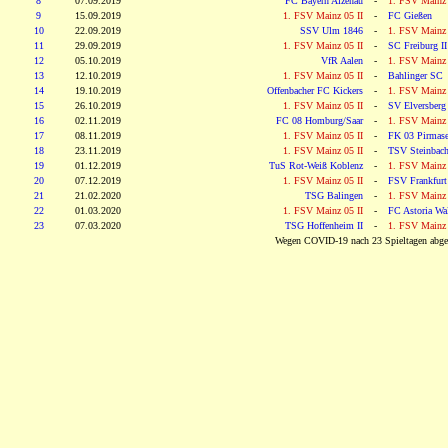
8
07.09.2019
FC Bayern Alzenau
-
1. FSV Mainz 
9
15.09.2019
1. FSV Mainz 05 II
-
FC Gießen
10
22.09.2019
SSV Ulm 1846
-
1. FSV Mainz 
11
29.09.2019
1. FSV Mainz 05 II
-
SC Freiburg II
12
05.10.2019
VfR Aalen
-
1. FSV Mainz 
13
12.10.2019
1. FSV Mainz 05 II
-
Bahlinger SC
14
19.10.2019
Offenbacher FC Kickers
-
1. FSV Mainz 
15
26.10.2019
1. FSV Mainz 05 II
-
SV Elversberg
16
02.11.2019
FC 08 Homburg/Saar
-
1. FSV Mainz 
17
08.11.2019
1. FSV Mainz 05 II
-
FK 03 Pirmas
18
23.11.2019
1. FSV Mainz 05 II
-
TSV Steinbac
19
01.12.2019
TuS Rot-Weiß Koblenz
-
1. FSV Mainz 
20
07.12.2019
1. FSV Mainz 05 II
-
FSV Frankfurt
21
21.02.2020
TSG Balingen
-
1. FSV Mainz 
22
01.03.2020
1. FSV Mainz 05 II
-
FC Astoria Wal
23
07.03.2020
TSG Hoffenheim II
-
1. FSV Mainz 
Wegen COVID-19 nach 23 Spieltagen abge