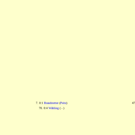
7. 0:1
Brandstetter
(
Peitz
)
47
70. 0:4
Wähling
( - )