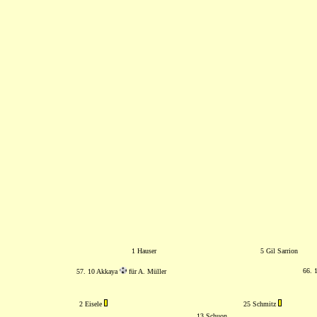
1 Hauser
5 Gil Sarrion
66. 
57. 10 Akkaya
für A. Müller
2 Eisele
25 Schmitz
13 Schuon