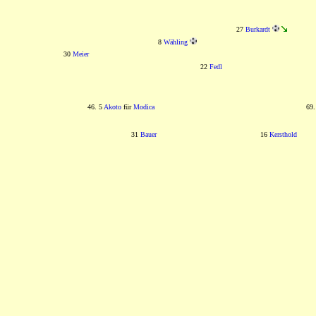
27
Burkardt
8
Wähling
30
Meier
22
Fedl
46. 5
Akoto
für
Modica
69
31
Bauer
16
Kersthold