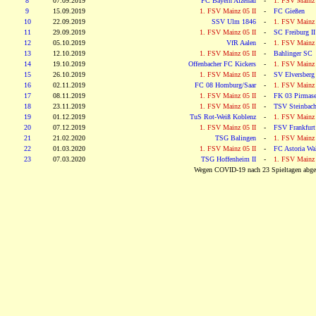
8
07.09.2019
FC Bayern Alzenau
-
1. FSV Mainz 
9
15.09.2019
1. FSV Mainz 05 II
-
FC Gießen
10
22.09.2019
SSV Ulm 1846
-
1. FSV Mainz 
11
29.09.2019
1. FSV Mainz 05 II
-
SC Freiburg II
12
05.10.2019
VfR Aalen
-
1. FSV Mainz 
13
12.10.2019
1. FSV Mainz 05 II
-
Bahlinger SC
14
19.10.2019
Offenbacher FC Kickers
-
1. FSV Mainz 
15
26.10.2019
1. FSV Mainz 05 II
-
SV Elversberg
16
02.11.2019
FC 08 Homburg/Saar
-
1. FSV Mainz 
17
08.11.2019
1. FSV Mainz 05 II
-
FK 03 Pirmas
18
23.11.2019
1. FSV Mainz 05 II
-
TSV Steinbac
19
01.12.2019
TuS Rot-Weiß Koblenz
-
1. FSV Mainz 
20
07.12.2019
1. FSV Mainz 05 II
-
FSV Frankfurt
21
21.02.2020
TSG Balingen
-
1. FSV Mainz 
22
01.03.2020
1. FSV Mainz 05 II
-
FC Astoria Wal
23
07.03.2020
TSG Hoffenheim II
-
1. FSV Mainz 
Wegen COVID-19 nach 23 Spieltagen abge