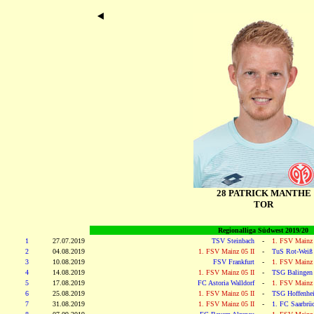
28 PATRICK MANTHE
TOR
Regionalliga Südwest 2019/20
1
27.07.2019
TSV Steinbach
-
1. FSV Mainz 
2
04.08.2019
1. FSV Mainz 05 II
-
TuS Rot-Weiß
3
10.08.2019
FSV Frankfurt
-
1. FSV Mainz 
4
14.08.2019
1. FSV Mainz 05 II
-
TSG Balingen
5
17.08.2019
FC Astoria Walldorf
-
1. FSV Mainz 
6
25.08.2019
1. FSV Mainz 05 II
-
TSG Hoffenhei
7
31.08.2019
1. FSV Mainz 05 II
-
1. FC Saarbrü