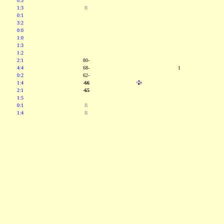
0:3
1:3
R
0:1
3:2
0:0
1:0
1:3
1:2
2:1
80-
4:4
68-
1
0:2
62-
1:4
-66
2:1
-65
1:5
0:1
R
1:4
R