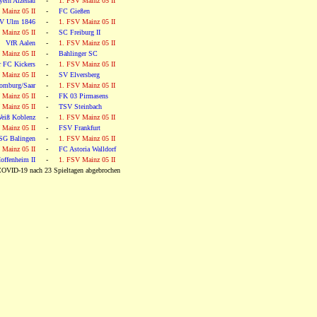
ern Alzenau
-
1. FSV Mainz 05 II
 Mainz 05 II
-
FC Gießen
V Ulm 1846
-
1. FSV Mainz 05 II
 Mainz 05 II
-
SC Freiburg II
VfR Aalen
-
1. FSV Mainz 05 II
 Mainz 05 II
-
Bahlinger SC
r FC Kickers
-
1. FSV Mainz 05 II
 Mainz 05 II
-
SV Elversberg
omburg/Saar
-
1. FSV Mainz 05 II
 Mainz 05 II
-
FK 03 Pirmasens
 Mainz 05 II
-
TSV Steinbach
eiß Koblenz
-
1. FSV Mainz 05 II
 Mainz 05 II
-
FSV Frankfurt
SG Balingen
-
1. FSV Mainz 05 II
 Mainz 05 II
-
FC Astoria Walldorf
ffenheim II
-
1. FSV Mainz 05 II
VID-19 nach 23 Spieltagen abgebrochen