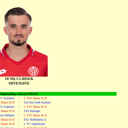
10 NILS LIHSEK
OFFENSIVE
Regionalliga Südwest 2019/20
V Steinbach
-
1. FSV Mainz 05 II
 Mainz 05 II
-
TuS Rot-Weiß Koblenz
SV Frankfurt
-
1. FSV Mainz 05 II
 Mainz 05 II
-
TSG Balingen
ria Walldorf
-
1. FSV Mainz 05 II
 Mainz 05 II
-
TSG Hoffenheim II
 Mainz 05 II
-
1. FC Saarbrücken