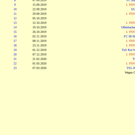
8
07.09.2019
FC Bay
9
15.09.2019
1. FSV
10
22.09.2019
SS
11
29.09.2019
1. FSV
12
05.10.2019
13
12.10.2019
1. FSV
14
19.10.2019
Offenbache
15
26.10.2019
1. FSV
16
02.11.2019
FC 08 H
17
08.11.2019
1. FSV
18
23.11.2019
1. FSV
19
01.12.2019
TuS Rot-W
20
07.12.2019
1. FSV
21
21.02.2020
T
22
01.03.2020
1. FSV
23
07.03.2020
TSG Ho
Wegen CO