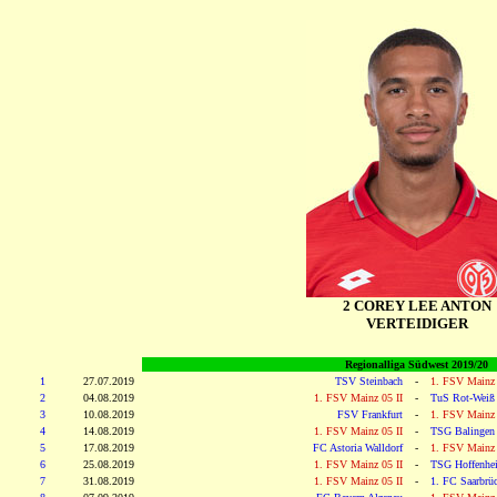
2 COREY LEE ANTON
VERTEIDIGER
Regionalliga Südwest 2019/20
1
27.07.2019
TSV Steinbach
-
1. FSV Mainz 
2
04.08.2019
1. FSV Mainz 05 II
-
TuS Rot-Weiß
3
10.08.2019
FSV Frankfurt
-
1. FSV Mainz 
4
14.08.2019
1. FSV Mainz 05 II
-
TSG Balingen
5
17.08.2019
FC Astoria Walldorf
-
1. FSV Mainz 
6
25.08.2019
1. FSV Mainz 05 II
-
TSG Hoffenhei
7
31.08.2019
1. FSV Mainz 05 II
-
1. FC Saarbrü