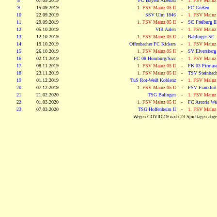
8
07.09.2019
FC Bayern Alzenau
-
1. FSV Mainz 
9
15.09.2019
1. FSV Mainz 05 II
-
FC Gießen
10
22.09.2019
SSV Ulm 1846
-
1. FSV Mainz 
11
29.09.2019
1. FSV Mainz 05 II
-
SC Freiburg II
12
05.10.2019
VfR Aalen
-
1. FSV Mainz 
13
12.10.2019
1. FSV Mainz 05 II
-
Bahlinger SC
14
19.10.2019
Offenbacher FC Kickers
-
1. FSV Mainz 
15
26.10.2019
1. FSV Mainz 05 II
-
SV Elversberg
16
02.11.2019
FC 08 Homburg/Saar
-
1. FSV Mainz 
17
08.11.2019
1. FSV Mainz 05 II
-
FK 03 Pirmas
18
23.11.2019
1. FSV Mainz 05 II
-
TSV Steinbac
19
01.12.2019
TuS Rot-Weiß Koblenz
-
1. FSV Mainz 
20
07.12.2019
1. FSV Mainz 05 II
-
FSV Frankfurt
21
21.02.2020
TSG Balingen
-
1. FSV Mainz 
22
01.03.2020
1. FSV Mainz 05 II
-
FC Astoria Wal
23
07.03.2020
TSG Hoffenheim II
-
1. FSV Mainz 
Wegen COVID-19 nach 23 Spieltagen abge