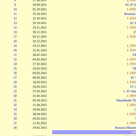
8
17.09.2011
1. FSV
9
24.09.2011
SC 07 Id
10
01.10.2011
1. FSV
11
15.10.2011
Borussia
12
22.10.2011
1. FSV
13
29.10.2011
SC F
15
19.11.2011
1. FSV
16
26.11.2011
S
17
03.12.2011
1. FSV
18
10.12.2011
19
14.12.2011
1. FSV
20
21.01.2012
1. FSV
21
28.01.2012
Vf
22
04.02.2012
1. FSV
24
17.02.2012
1. FSV
25
24.02.2012
Vf
26
03.03.2012
1. FSV
27
09.03.2012
SC 
28
16.03.2012
1. FSV
29
24.03.2012
FC S
23
27.03.2012
1. FC Kais
30
31.03.2012
1. FSV
31
05.04.2012
Düsseldorfer TS
32
11.04.2012
1. FSV
34
20.04.2012
1
35
28.04.2012
1. FSV
36
04.05.2012
37
11.05.2012
1. FSV
38
19.05.2012
Borussia Mönche
U19