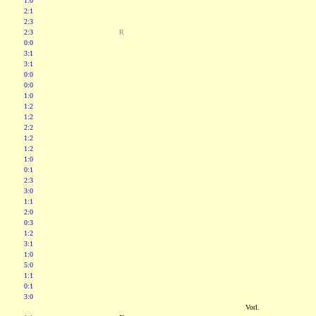
1:0
2:1
2:3
2:3
R
0:0
3:1
3:1
0:0
0:0
1:0
1:2
1:2
2:2
1:2
1:2
1:0
0:1
2:3
3:0
1:1
2:0
0:3
1:2
3:1
1:0
5:0
1:1
0:1
3:0
Vorl.