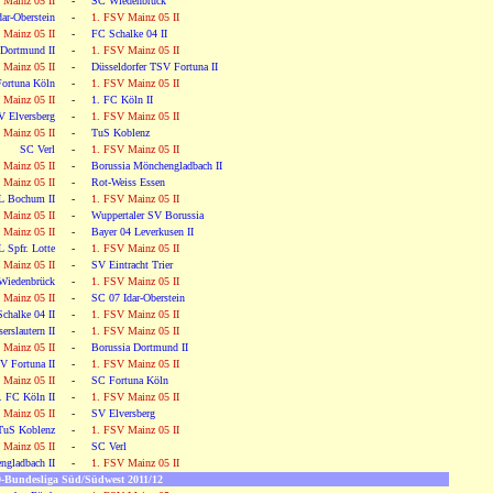
 Mainz 05 II
-
SC Wiedenbrück
ar-Oberstein
-
1. FSV Mainz 05 II
 Mainz 05 II
-
FC Schalke 04 II
 Dortmund II
-
1. FSV Mainz 05 II
 Mainz 05 II
-
Düsseldorfer TSV Fortuna II
ortuna Köln
-
1. FSV Mainz 05 II
 Mainz 05 II
-
1. FC Köln II
V Elversberg
-
1. FSV Mainz 05 II
 Mainz 05 II
-
TuS Koblenz
SC Verl
-
1. FSV Mainz 05 II
 Mainz 05 II
-
Borussia Mönchengladbach II
 Mainz 05 II
-
Rot-Weiss Essen
L Bochum II
-
1. FSV Mainz 05 II
 Mainz 05 II
-
Wuppertaler SV Borussia
 Mainz 05 II
-
Bayer 04 Leverkusen II
L Spfr. Lotte
-
1. FSV Mainz 05 II
 Mainz 05 II
-
SV Eintracht Trier
Wiedenbrück
-
1. FSV Mainz 05 II
 Mainz 05 II
-
SC 07 Idar-Oberstein
chalke 04 II
-
1. FSV Mainz 05 II
erslautern II
-
1. FSV Mainz 05 II
 Mainz 05 II
-
Borussia Dortmund II
V Fortuna II
-
1. FSV Mainz 05 II
 Mainz 05 II
-
SC Fortuna Köln
. FC Köln II
-
1. FSV Mainz 05 II
 Mainz 05 II
-
SV Elversberg
TuS Koblenz
-
1. FSV Mainz 05 II
 Mainz 05 II
-
SC Verl
ngladbach II
-
1. FSV Mainz 05 II
-Bundesliga Süd/Südwest 2011/12