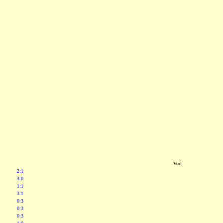
Vorl.
2:1
3:0
1:1
3:1
0:3
0:3
0:3