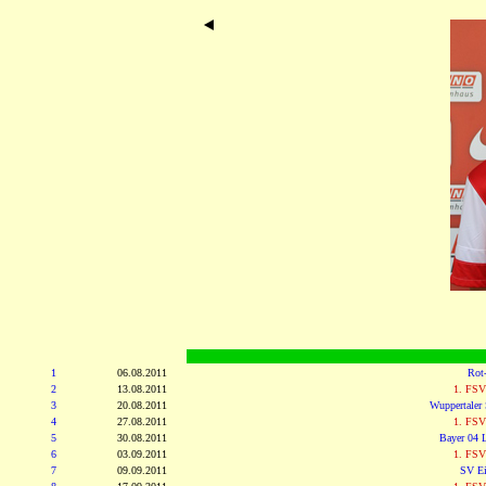
1
06.08.2011
Rot
2
13.08.2011
1. FSV
3
20.08.2011
Wuppertaler
4
27.08.2011
1. FSV
5
30.08.2011
Bayer 04 L
6
03.09.2011
1. FSV
7
09.09.2011
SV Ei