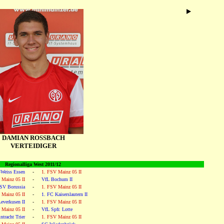
DAMIAN ROSSBACH
VERTEIDIGER
Regionalliga West 2011/12
-Weiss Essen
-
1. FSV Mainz 05 II
 Mainz 05 II
-
VfL Bochum II
 SV Borussia
-
1. FSV Mainz 05 II
 Mainz 05 II
-
1. FC Kaiserslautern II
everkusen II
-
1. FSV Mainz 05 II
 Mainz 05 II
-
VfL Spfr. Lotte
ntracht Trier
-
1. FSV Mainz 05 II