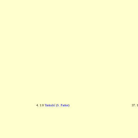
4. 1:0
Tankulić
(
S. Parker
)
37. 