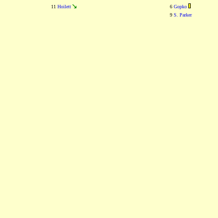
11
Hoilett
6
Gopko
9
S. Parker