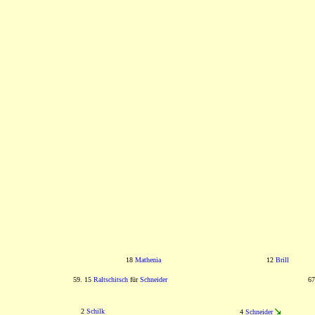
18
Mathenia
12
Brill
59. 15
Raltschitsch
für
Schneider
67
2
Schilk
4
Schneider