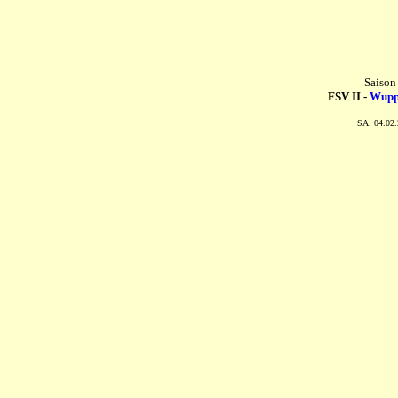
Saison
FSV II -
Wuppe
SA. 04.02.