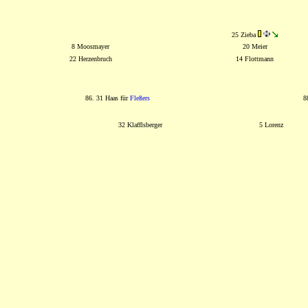
25 Zieba
8 Moosmayer
20 Meier
22 Herzenbruch
14 Flottmann
86. 31 Haas für
Fleßers
8
32 Klafflsberger
5 Lorenz