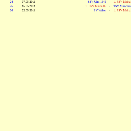
24
07.05.2011
SSV Ulm 1846
-
1. FSV Mainz
25
15.05.2011
1. FSV Mainz 05
-
TSV München
26
22.05.2011
SV Wehen
-
1. FSV Mainz