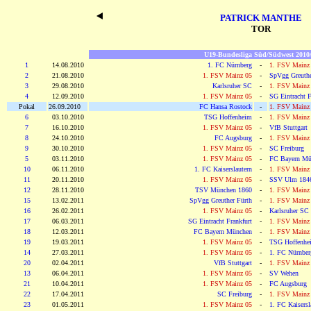
PATRICK MANTHE
TOR
U19-Bundesliga Süd/Südwest 2010/
1
14.08.2010
1. FC Nürnberg
-
1. FSV Mainz
2
21.08.2010
1. FSV Mainz 05
-
SpVgg Greuthe
3
29.08.2010
Karlsruher SC
-
1. FSV Mainz
4
12.09.2010
1. FSV Mainz 05
-
SG Eintracht F
Pokal
26.09.2010
FC Hansa Rostock
-
1. FSV Mainz
6
03.10.2010
TSG Hoffenheim
-
1. FSV Mainz
7
16.10.2010
1. FSV Mainz 05
-
VfB Stuttgart
8
24.10.2010
FC Augsburg
-
1. FSV Mainz
9
30.10.2010
1. FSV Mainz 05
-
SC Freiburg
5
03.11.2010
1. FSV Mainz 05
-
FC Bayern Mü
10
06.11.2010
1. FC Kaiserslautern
-
1. FSV Mainz
11
20.11.2010
1. FSV Mainz 05
-
SSV Ulm 184
12
28.11.2010
TSV München 1860
-
1. FSV Mainz
15
13.02.2011
SpVgg Greuther Fürth
-
1. FSV Mainz
16
26.02.2011
1. FSV Mainz 05
-
Karlsruher SC
17
06.03.2011
SG Eintracht Frankfurt
-
1. FSV Mainz
18
12.03.2011
FC Bayern München
-
1. FSV Mainz
19
19.03.2011
1. FSV Mainz 05
-
TSG Hoffenhe
14
27.03.2011
1. FSV Mainz 05
-
1. FC Nürnber
20
02.04.2011
VfB Stuttgart
-
1. FSV Mainz
13
06.04.2011
1. FSV Mainz 05
-
SV Wehen
21
10.04.2011
1. FSV Mainz 05
-
FC Augsburg
22
17.04.2011
SC Freiburg
-
1. FSV Mainz
23
01.05.2011
1. FSV Mainz 05
-
1. FC Kaisersl