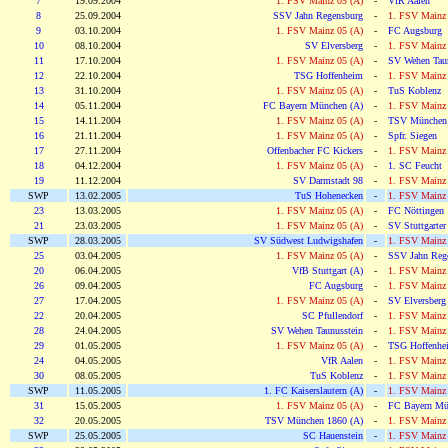
7
19.09.2004
1. FSV Mainz 05 (A)
-
VfR Aalen
8
25.09.2004
SSV Jahn Regensburg
-
1. FSV Mainz 
9
03.10.2004
1. FSV Mainz 05 (A)
-
FC Augsburg
10
08.10.2004
SV Elversberg
-
1. FSV Mainz 
11
17.10.2004
1. FSV Mainz 05 (A)
-
SV Wehen Taun
12
22.10.2004
TSG Hoffenheim
-
1. FSV Mainz 
13
31.10.2004
1. FSV Mainz 05 (A)
-
TuS Koblenz
14
05.11.2004
FC Bayern München (A)
-
1. FSV Mainz 
15
14.11.2004
1. FSV Mainz 05 (A)
-
TSV München 
16
21.11.2004
1. FSV Mainz 05 (A)
-
Spfr. Siegen
17
27.11.2004
Offenbacher FC Kickers
-
1. FSV Mainz 
18
04.12.2004
1. FSV Mainz 05 (A)
-
1. SC Feucht
19
11.12.2004
SV Darmstadt 98
-
1. FSV Mainz 
SWP
13.02.2005
TuS Hohenecken
-
1. FSV Mainz 
23
13.03.2005
1. FSV Mainz 05 (A)
-
FC Nöttingen
21
23.03.2005
1. FSV Mainz 05 (A)
-
SV Stuttgarter
SWP
28.03.2005
SV Südwest Ludwigshafen
-
1. FSV Mainz 
25
03.04.2005
1. FSV Mainz 05 (A)
-
SSV Jahn Reg
20
06.04.2005
VfB Stuttgart (A)
-
1. FSV Mainz 
26
09.04.2005
FC Augsburg
-
1. FSV Mainz 
27
17.04.2005
1. FSV Mainz 05 (A)
-
SV Elversberg
22
20.04.2005
SC Pfullendorf
-
1. FSV Mainz 
28
24.04.2005
SV Wehen Taunusstein
-
1. FSV Mainz 
29
01.05.2005
1. FSV Mainz 05 (A)
-
TSG Hoffenhe
24
04.05.2005
VfR Aalen
-
1. FSV Mainz 
30
08.05.2005
TuS Koblenz
-
1. FSV Mainz 
SWP
11.05.2005
1. FC Kaiserslautern (A)
-
1. FSV Mainz 
31
15.05.2005
1. FSV Mainz 05 (A)
-
FC Bayern Mü
32
20.05.2005
TSV München 1860 (A)
-
1. FSV Mainz 
SWP
25.05.2005
SC Hauenstein
-
1. FSV Mainz 