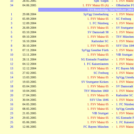
33
28.05.2005
Spfr. Siegen
-
1. FSV Mainz 
34
04.06.2005
1. FSV Mainz 05 (A)
-
Offenbacher F
U19-Bundesliga Süd/Südwest 2004
1
29.08.2004
SpVgg Unterhaching
-
1. FSV Mainz
2
05.09.2004
1. FSV Mainz 05
-
SC Freiburg
3
12.09.2004
1. FC Nürnberg
-
1. FSV Mainz
4
26.09.2004
1. FSV Mainz 05
-
SV Stuttgarter
5
03.10.2004
SV Darmstadt 98
-
1. FSV Mainz
6
09.10.2004
1. FSV Mainz 05
-
TSV München
7
16.10.2004
Karlsruher SC
-
1. FSV Mainz
8
30.10.2004
1. FSV Mainz 05
-
SSV Ulm 184
9
07.11.2004
SpVgg Greuther Fürth
-
1. FSV Mainz
10
13.11.2004
1. FSV Mainz 05
-
VfB Stuttgart
11
28.11.2004
SG Eintracht Frankfurt
-
1. FSV Mainz
12
04.12.2004
1. FC Kaiserslautern
-
1. FSV Mainz
13
12.12.2004
1. FSV Mainz 05
-
FC Bayern Mü
15
27.02.2005
SC Freiburg
-
1. FSV Mainz
14
13.03.2005
1. FSV Mainz 05
-
SpVgg Unterh
17
19.03.2005
SV Stuttgarter Kickers
-
1. FSV Mainz
18
03.04.2005
1. FSV Mainz 05
-
SV Darmstadt
19
10.04.2005
TSV München 1860
-
1. FSV Mainz
20
17.04.2005
1. FSV Mainz 05
-
Karlsruher SC
21
30.04.2005
SSV Ulm 1846
-
1. FSV Mainz
16
04.05.2005
1. FSV Mainz 05
-
1. FC Nürnber
22
08.05.2005
1. FSV Mainz 05
-
SpVgg Greuthe
23
21.05.2005
VfB Stuttgart
-
1. FSV Mainz
24
29.05.2005
1. FSV Mainz 05
-
SG Eintracht F
25
05.06.2005
1. FSV Mainz 05
-
1. FC Kaisersl
26
12.06.2005
FC Bayern München
-
1. FSV Mainz