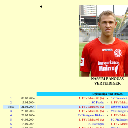
NASSIM BANOUAS
VERTEIDIGER
Regionalliga Süd 2004/05
1
06.08.2004
1. FSV Mainz 05 (A)
-
SV Darmstadt
2
13.08.2004
1. SC Feucht
-
1. FSV Mainz 
Pokal
21.08.2004
1. FSV Mainz 05 (A)
-
Bayer 04 Leve
3
25.08.2004
1. FSV Mainz 05 (A)
-
VfB Stuttgart 
4
28.08.2004
SV Stuttgarter Kickers
-
1. FSV Mainz 
5
04.09.2004
1. FSV Mainz 05 (A)
-
SC Pfullendor
6
14.09.2004
FC Nöttingen
-
1. FSV Mainz 