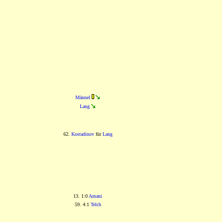
Männel
Lang
62.
Kostadinov
für
Lang
13. 1:0
Amani
59. 4:1
Telch