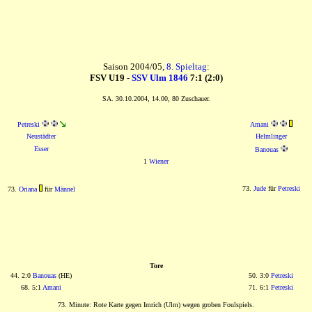
Saison 2004/05,
8. Spieltag
:
FSV U19 -
SSV Ulm 1846
7:1 (2:0)
SA. 30.10.2004, 14.00, 80 Zuschauer.
Petreski
Amani
Neustädter
Helmlinger
Esser
Banouas
1
Wiener
73.
Jude
für
Petreski
73.
Oriana
für
Männel
Tore
44. 2:0
Banouas
(HE)
50. 3:0
Petreski
68. 5:1
Amani
71. 6:1
Petreski
73. Minute: Rote Karte gegen Imrich (Ulm) wegen groben Foulspiels.