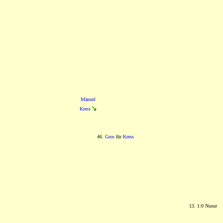
Männel
Kress
46.
Gros
für
Kress
13. 1:0 Nusur