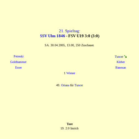
21. Spieltag
:
SSV Ulm 1846
- FSV U19 3:0 (3:0)
SA. 30.04.2005, 13.00, 250 Zuschauer.
Petreski
Tuncer
Goldhammer
Kleber
Esser
Banouas
1
Wiener
49.
Oriana
für
Tuncer
Tore
19. 2:0 Imrich