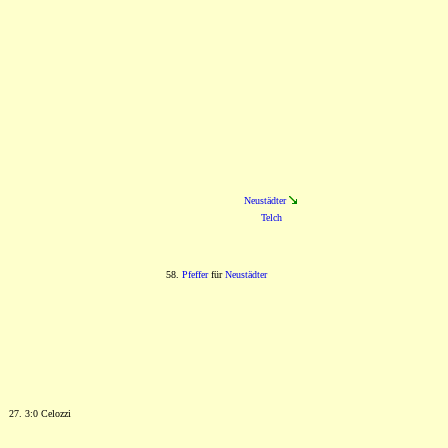
Neustädter
Telch
58.
Pfeffer
für
Neustädter
27. 3:0 Celozzi