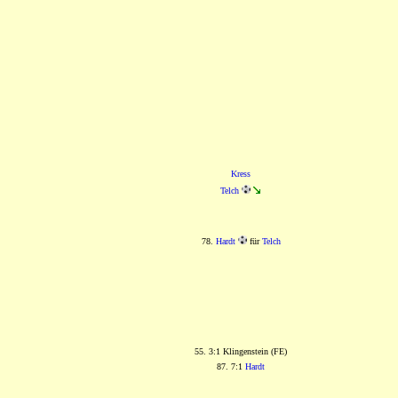
Kress
Telch
78.
Hardt
für
Telch
55. 3:1 Klingenstein (FE)
87. 7:1
Hardt