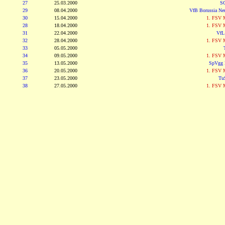
27
25.03.2000
SC
29
08.04.2000
VfB Borussia Ne
30
15.04.2000
1. FSV M
28
18.04.2000
1. FSV M
31
22.04.2000
VfL
32
28.04.2000
1. FSV M
33
05.05.2000
34
09.05.2000
1. FSV M
35
13.05.2000
SpVgg 
36
20.05.2000
1. FSV M
37
23.05.2000
Tu
38
27.05.2000
1. FSV M