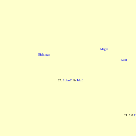
Mager
Eichinger
Kühl
27.
Schaaff
für
Jakić
21. 1:0
P