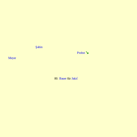
Şahin
Probst
Meyer
80.
Bauer
für
Jakić