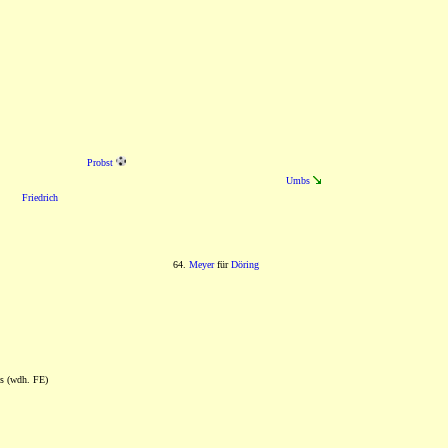
Probst
Umbs
Friedrich
64.
Meyer
für
Döring
ts (wdh. FE)