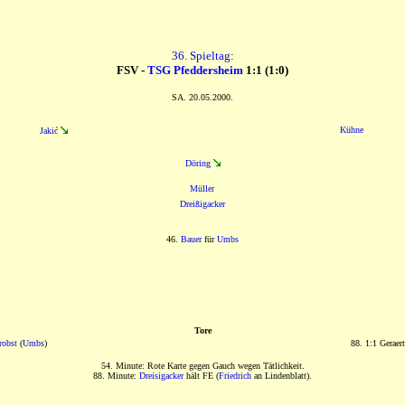
36. Spieltag
:
FSV -
TSG Pfeddersheim
1:1 (1:0)
SA. 20.05.2000.
Kühne
Jakić
Döring
Müller
Dreißigacker
46.
Bauer
für
Umbs
Tore
robst
(
Umbs
)
88. 1:1 Geraer
54. Minute: Rote Karte gegen Gauch wegen Tätlichkeit.
88. Minute:
Dreisigacker
hält FE (
Friedrich
an Lindenblatt).