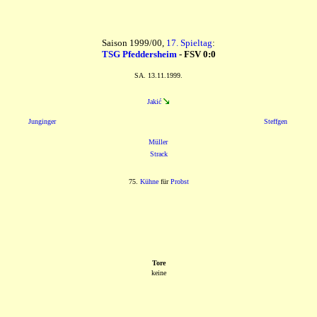
Saison 1999/00,
17. Spieltag
:
TSG Pfeddersheim
- FSV 0:0
SA. 13.11.1999.
Jakić
Junginger
Steffgen
Müller
Strack
75.
Kühne
für
Probst
Tore
keine