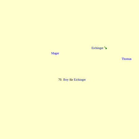
Eichinger
Mager
Thomas
70.
Boy
für
Eichinger