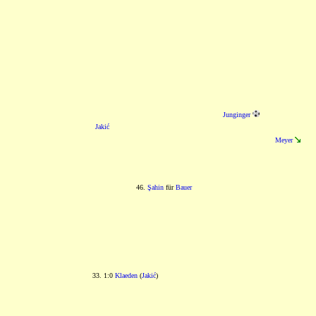
Junginger
Jakić
Meyer
46.
Şahin
für
Bauer
33. 1:0
Klaeden
(
Jakić
)