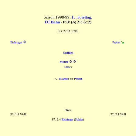
Saison 1998/99,
15. Spieltag
:
FC Dahn
- FSV (A) 2:5 (2:2)
SO. 22.11.1998.
Eichinger
Probst
Steffgen
Müller
Strack
72.
Klaeden
für
Probst
Tore
33. 1:1 Woll
37. 2:1 Woll
67. 2:4
Eichinger
(
Sohler
)