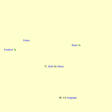
Probst
Bauer
Friedrich
72.
Kühl
für
Meyer
68. 4:0
Junginger