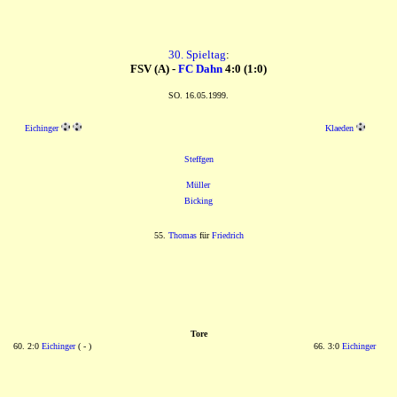
30. Spieltag
:
FSV (A) -
FC Dahn
4:0 (1:0)
SO. 16.05.1999.
Eichinger
Klaeden
Steffgen
Müller
Bicking
55.
Thomas
für
Friedrich
Tore
60. 2:0
Eichinger
( - )
66. 3:0
Eichinger