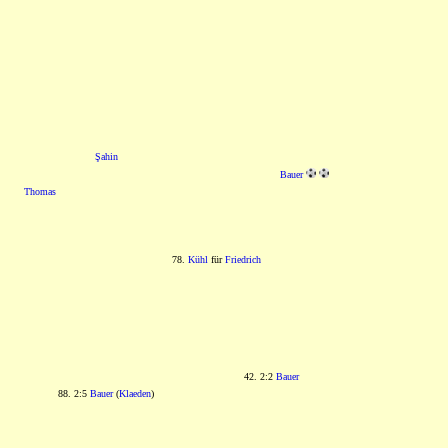
Şahin
Bauer
Thomas
78.
Kühl
für
Friedrich
42. 2:2
Bauer
88. 2:5
Bauer
(
Klaeden
)