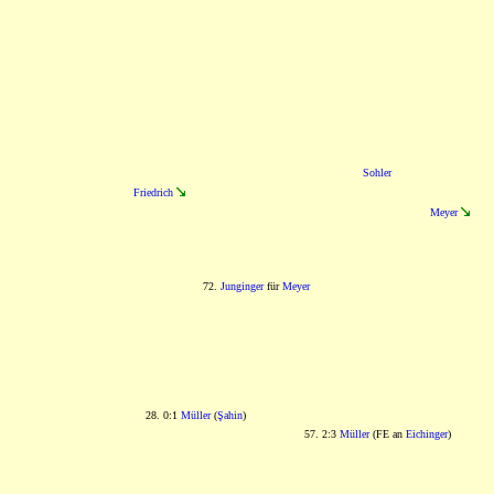
Sohler
Friedrich
Meyer
72.
Junginger
für
Meyer
28. 0:1
Müller
(
Şahin
)
57. 2:3
Müller
(FE an
Eichinger
)