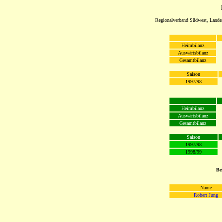
Regionalverband Südwest, Lande
Heimbilanz
Auswärtsbilanz
Gesamtbilanz
Saison
1997/98
Heimbilanz
Auswärtsbilanz
Gesamtbilanz
Saison
1997/98
1998/99
Be
Name
Robert Jung