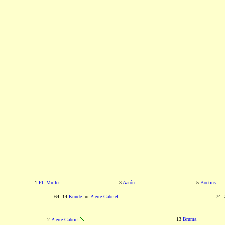
1
Fl. Müller
3
Aarón
5
Boëtius
64. 14
Kunde
für
Pierre-Gabriel
74.
13
Bruma
2
Pierre-Gabriel