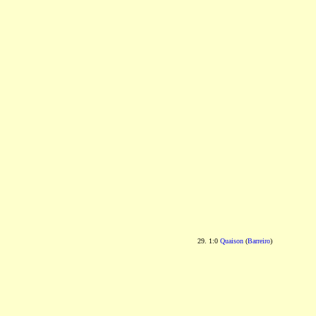
29. 1:0
Quaison
(
Barreiro
)