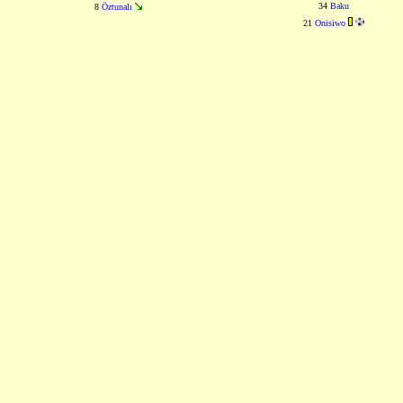
34
Baku
8
Öztunalı
21
Onisiwo