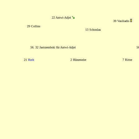
22 Antwi-Adjei
39 Vasiliadis
29 Collins
13 Schonlau
56. 32 Jastrzembski für Antwi-Adjei
56
21
Huth
2 Hünemeier
7 Ritter