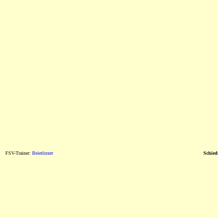
FSV-Trainer:
Beierlorzer
Schieds