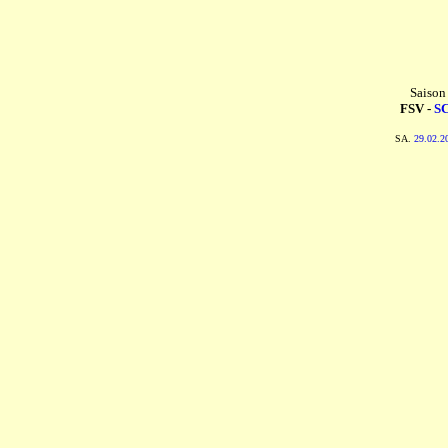
Saison
FSV -
SC
SA.
29.02.2