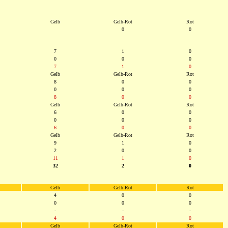
Gelb
Gelb-Rot
Rot
0
0
7
1
0
0
0
0
7
1
0
Gelb
Gelb-Rot
Rot
8
0
0
0
0
0
8
0
0
Gelb
Gelb-Rot
Rot
6
0
0
0
0
0
6
0
0
Gelb
Gelb-Rot
Rot
9
1
0
2
0
0
11
1
0
32
2
0
Gelb
Gelb-Rot
Rot
4
0
0
0
0
0
-
-
-
4
0
0
Gelb
Gelb-Rot
Rot