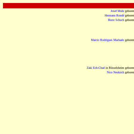
OOOOOOOOOOOOOOOOOOOOOOOOOOOOOOO
Josef Muhr
gebore
Hermann Rondé
gebore
Horst Schuch
gebore
Marcio Rodrigues Machado
gebore
Zaki Ech-Chad
in Rüsselsheim gebore
Nico Neukirch
gebore