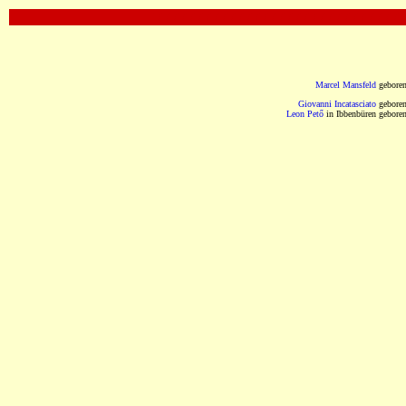
OOOOOOOOOOOOOOOOOOOOOOOOOOOOOOO
Marcel Mansfeld
gebore
Giovanni Incatasciato
gebore
Leon Pető
in Ibbenbüren gebore