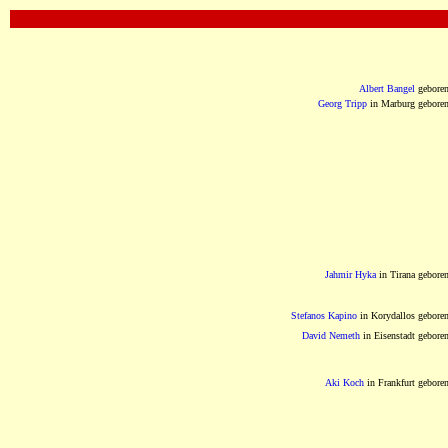
OOOOOOOOOOOOOOOOOOOOOOOOOOOOOOO
Albert Bangel
gebore
Georg Tripp
in Marburg gebore
Jahmir Hyka
in Tirana gebore
Stefanos Kapino
in Korydallos gebore
David Nemeth
in Eisenstadt gebore
Aki Koch
in Frankfurt gebore