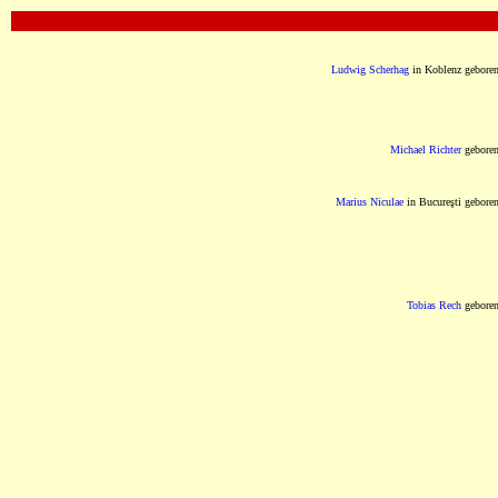
OOOOOOOOOOOOOOOOOOOOOOOOOOOOOOO
Ludwig Scherhag
in Koblenz gebore
Michael Richter
gebore
Marius Niculae
in Bucureşti gebore
Tobias Rech
gebore