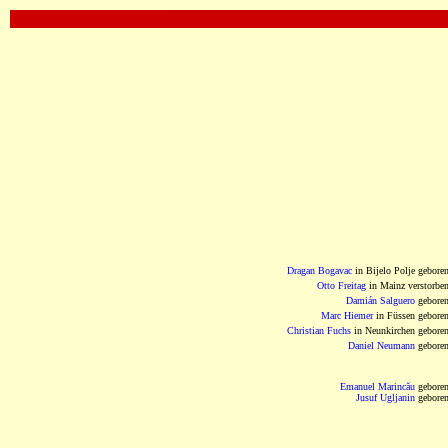
OOOOOOOOOOOOOOOOOOOOOOOOOOOOOOO
Dragan Bogavac
in Bijelo Polje gebore
Otto Freitag
in Mainz verstorbe
Damián Salguero
gebore
Marc Hiemer
in Füssen gebore
Christian Fuchs
in Neunkirchen gebore
Daniel Neumann
gebore
Emanuel Marincău
gebore
Jusuf Ugljanin
gebore