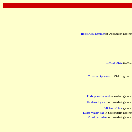
OOOOOOOOOOOOOOOOOOOOOOOOOOOOOOO
Horst Klinkhammer
in Oberhausen gebore
Thomas März
gebore
Giovanni Speranza
in Gießen gebore
Philipp Wollscheid
in Wadern gebore
Abraham Lejalem
in Frankfurt gebore
Michael Kohns
gebore
Lukas Watkowiak
in Sossenheim gebore
Zinedine Hadžić
in Frankfurt gebore