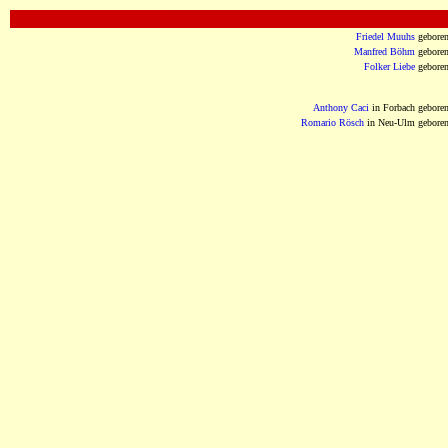
OOOOOOOOOOOOOOOOOOOOOOOOOOOOOO
Friedel Muuhs
gebore
Manfred Böhm
gebore
Folker Liebe
gebore
Anthony Caci
in Forbach gebore
Romario Rösch
in Neu-Ulm gebore