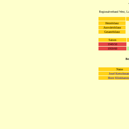
Regionalverband West, La
Heimbilanz
Auswärtsbilanz
Gesamtbilanz
Saison
1949/50
1959/60
Be
Name
Josef Kretschma
Horst Klinkhamm